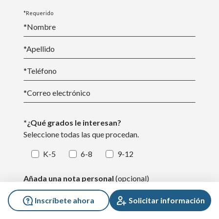
*Requerido
*Nombre
*
Apellido
*Teléfono
*
Correo electrónico
*¿Qué grados le interesan?
Seleccione todas las que procedan.
K-5
6-8
9-12
Añada una nota personal
(opcional)
Inscríbete ahora
Solicitar información
¿En qué podemos ayudarle?