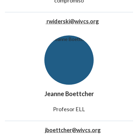
compromiso
rwiderski@wivcs.org
Jeanne Boettcher
Profesor ELL
jboettcher@wivcs.org